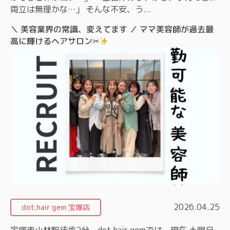
両立は無理かな…」 そんな不安、う...
＼ 美容業界の常識、変えてます ／ ママ美容師が過去最
高に輝けるヘアサロン✂
2026.04.25
dot.hair gem 宝塚店
宝塚市小林駅徒歩2分 dot.hair gemでは、現在 土曜日